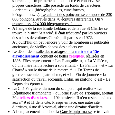
sa création, l’Imprimerie Nationale crée et conserve ses
propres caractères. Elle possède un fonds de caractères
« orientaux » (hiéroglyphiques, cunéiformes,
idéogrammes…).
Le cabinet des poinçons se compose de 230
000 poinçons, gravés dans 70 écritures différentes. On y
trouve aussi 224 000 idéogrammes chinois.
A l’angle de la rue Emile Leblanc et de la rue St Charles se
trouve
le bistrot St André
. Il était fréquenté par les ouvriers
des usines de voitures Citroën, disparues en 1972.
Aujourd’hui on peut encore y voir de nombreuses publicités
anciennes, de vieilles photos des ateliers etc.
Le décor de la
salle des mariages de la
mairie du 15è
arrondissement
contient de belles
fresques
, réalisées en
1886. Elles représentent « Les Fiançailles », « La Veillée »,
où une mère fait la lecture à son enfant, « La Famille » et « La
Charité » sur le thème de la maternité. « En Temps de
guerre » raconte le patriotisme, et « La Fin de journée » la
satisfaction du travail accompli. Enfin, au plafond, c’est « Le
Repos des époux ».
La
Cité Falguière
, du nom du sculpteur qui réalisa « La
République triomphante » qui orne l’Arc de Triomphe, abritait
30
ateliers d’artistes
, au 19ème siècle. Il n’en reste que deux:
aux n° 9 et 11 de la cité. Presqu’en face, une autre cité
d’artistes, 4 rue d’Arsonval, abrite une dizaine d’ateliers.
A l’emplacement actuel de la
Gare Montparnasse
se trouvait