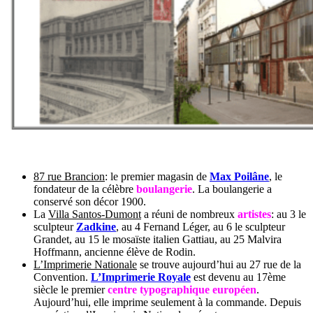
87 rue Brancion
: le premier magasin de
Max Poilâne
, le
fondateur de la célèbre
boulangerie
. La boulangerie a
conservé son décor 1900.
La
Villa Santos-Dumont
a réuni de nombreux
artistes
: au 3 le
sculpteur
Zadkine
, au 4 Fernand Léger, au 6 le sculpteur
Grandet, au 15 le mosaïste italien Gattiau, au 25 Malvira
Hoffmann, ancienne élève de Rodin.
L’Imprimerie Nationale
se trouve aujourd’hui au 27 rue de la
Convention.
L’Imprimerie Royale
est devenu au 17ème
siècle le premier
centre typographique européen
.
Aujourd’hui, elle imprime seulement à la commande. Depuis