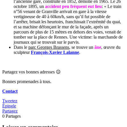
l’ancienne gare, construite en 1852, démolie en 1965. Le 26
octobre 1895, un
accident peu fréquent eut lieu
: « Le train
n°56 venant de Granville arrivait en gare à la vitesse
vertigineuse de 40 à 60km/h, sans qu’il fut possible de
l’arrêter, brisait les heurtoirs, franchissait l’extrémité du quai,
et sa machine défonçant le mur de la façade, après un
parcours de plus de 15 mètres en dehors des voies, venait de
tomber sur la place de Rennes. Une victime: la marchande de
journaux qui se trouvait sur le parvis.
Dans le
parc Georges Brassens
, se trouve un
âne
, œuvre du
sculpteur
François-Xavier Lalanne
.
Partagez vos bonnes adresses 😉
Bonnes promenades à tous.
Contact
Tweetez
Épingle
Partagez
0
Partages