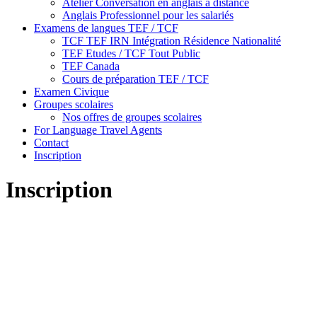
Atelier Conversation en anglais à distance
Anglais Professionnel pour les salariés
Examens de langues TEF / TCF
TCF TEF IRN Intégration Résidence Nationalité
TEF Etudes / TCF Tout Public
TEF Canada
Cours de préparation TEF / TCF
Examen Civique
Groupes scolaires
Nos offres de groupes scolaires
For Language Travel Agents
Contact
Inscription
Inscription
Type de formation
Type
Examens TCF TEF
(38)
de
French & Culture 4 weeks
(10)
formation
Examen Civique
(8)
Cours de préparation TCF TEF + Examens
(6)
Cours Individuels
(4)