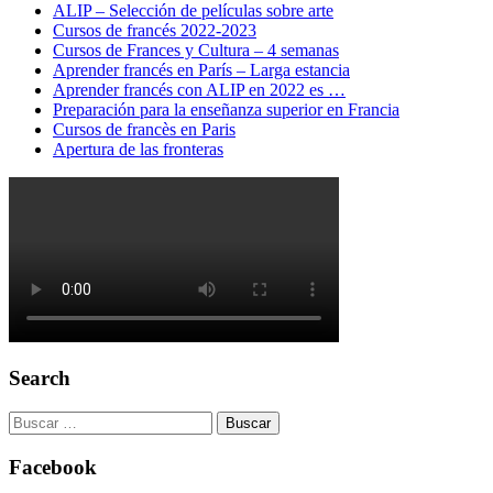
ALIP – Selección de películas sobre arte
Cursos de francés 2022-2023
Cursos de Frances y Cultura – 4 semanas
Aprender francés en París – Larga estancia
Aprender francés con ALIP en 2022 es …
Preparación para la enseñanza superior en Francia
Cursos de francès en Paris
Apertura de las fronteras
Search
Buscar:
Facebook