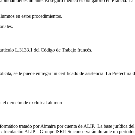
sabilidad del estudiante. El seguro médico es obligatorio en Francia. L
 alumnos en estos procedimientos.
onales.
 artículo L.3133.1 del Código de Trabajo francés.
licita, se le puede entregar un certificado de asistencia. La Prefectura
el derecho de excluir al alumno.
nformático tratado por Aimaira por cuenta de ALIP. La base jurídica del 
matriculación ALIP – Groupe ISRP. Se conservarán durante un periodo de 