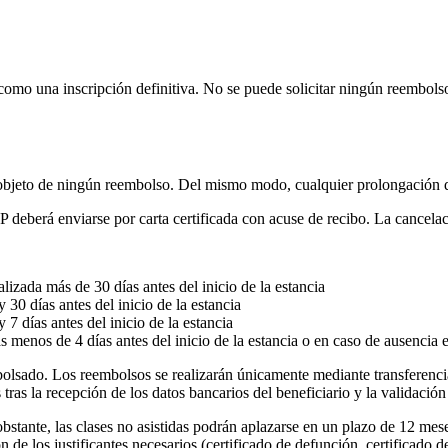
a como una inscripción definitiva. No se puede solicitar ningún reembolso
á objeto de ningún reembolso. Del mismo modo, cualquier prolongación d
P deberá enviarse por carta certificada con acuse de recibo. La cancelaci
alizada más de 30 días antes del inicio de la estancia
 30 días antes del inicio de la estancia
 7 días antes del inicio de la estancia
s menos de 4 días antes del inicio de la estancia o en caso de ausencia e
olsado. Los reembolsos se realizarán únicamente mediante transferencia
tras la recepción de los datos bancarios del beneficiario y la validación 
stante, las clases no asistidas podrán aplazarse en un plazo de 12 mes
ón de los justificantes necesarios (certificado de defunción, certificado