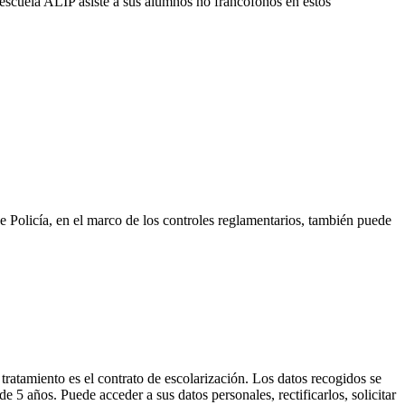
a escuela ALIP asiste a sus alumnos no francófonos en estos
 de Policía, en el marco de los controles reglamentarios, también puede
tratamiento es el contrato de escolarización. Los datos recogidos se
5 años. Puede acceder a sus datos personales, rectificarlos, solicitar