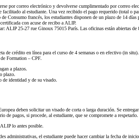
nerse por correo electrónico y devolverse cumplimentado por correo ele
facilitado al estudiante. Una vez recibido el pago requerido (total o parc
de Consumo francés, los estudiantes disponen de un plazo de 14 días pa
certificada con acuse de recibo a ALIP.
ar: ALIP 25-27 rue Ginoux 75015 París. Las oficinas están abiertas de 8
eta de crédito en línea para el curso de 4 semanas o en efectivo (in sit
 de Formation – CPF.
pagan a plazos.
o plazo.
o de identidad y de su visado.
ropea deben solicitar un visado de corta o larga duración. Se entregará
ario de pagos, si procede, al estudiante, que se compromete a respetarlo.
ALIP lo antes posible.
es administrativas, el estudiante puede hacer cambiar la fecha de inicio 